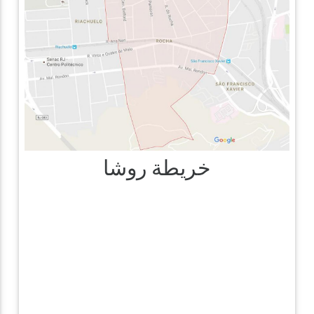
خريطة روشا