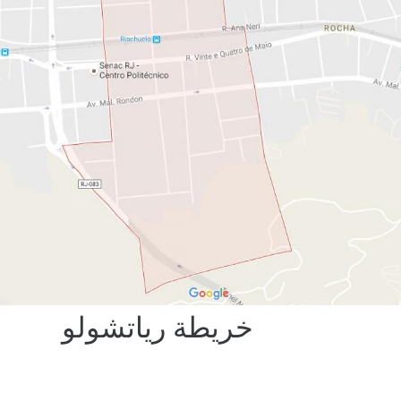
خريطة رياتشولو