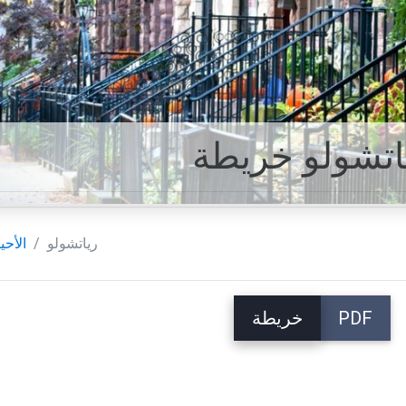
اتشولو خريطة
رياتشولو
الأحي
PDF
خريطة