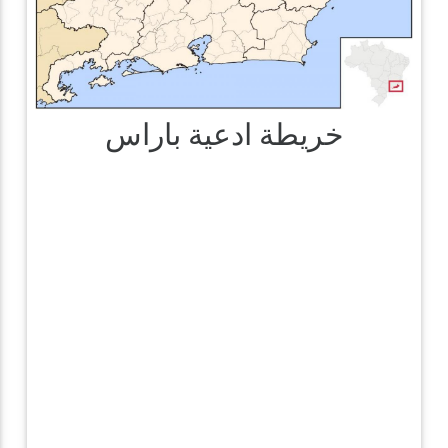
خريطة ادعية باراس