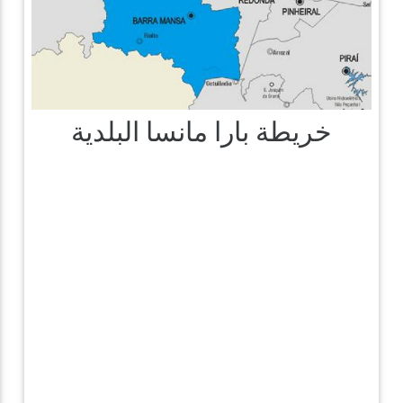
خريطة بارا مانسا البلدية