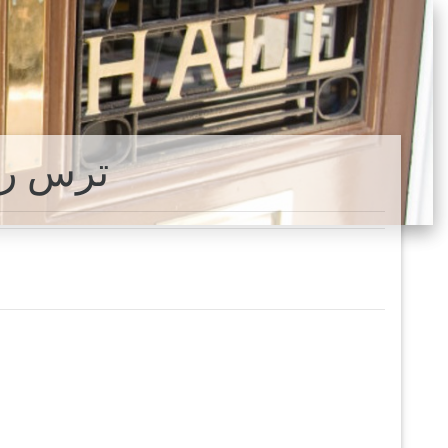
ترس ري