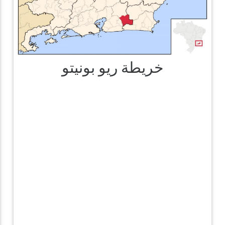
خريطة ريو بونيتو