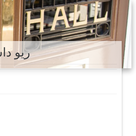
ريو د