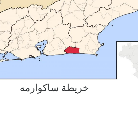
خريطة ساكوارمه