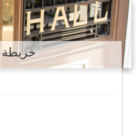
ساو جواو دي Meriti خريطة