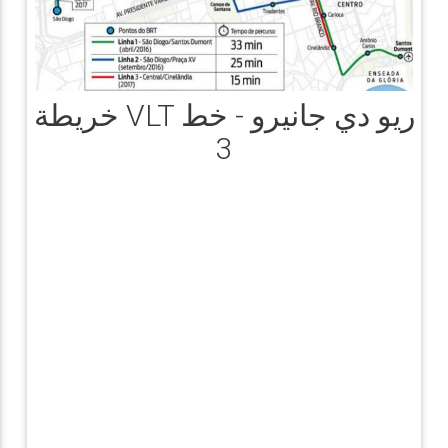
خريطة VLT ريو دي جانيرو - خط
3