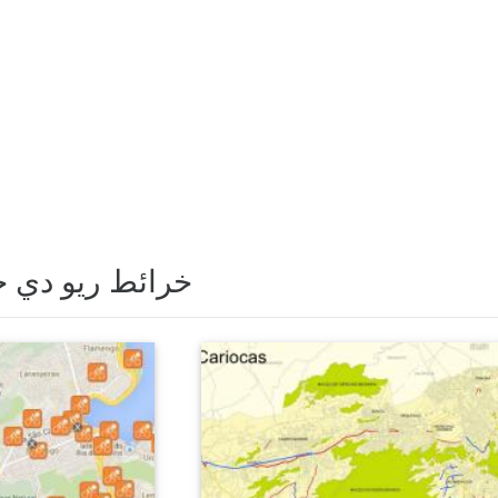
خرائط ريو دي جا