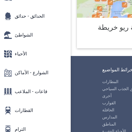
الحدائق - حدائق
 ريو خريطة
الشواطئ
الأحياء
رائط المواضيع
الشوارع - الأماكن
المطارات
 الجذب السياحي
قاعات - الملاعب
أخرى
القوارب
القطارات
الحافلة
المدارس
المناطق
الترام
الأحياء الفقيرة