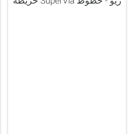
خريطة SuperVia ريو - خطوط