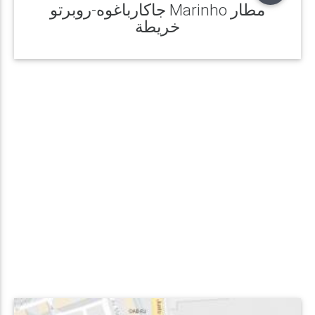
جاكارباغوه-روبرتو Marinho مطار
خريطة