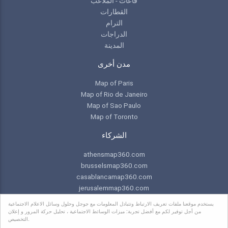
قاعات - الملاعب
القطارات
الترام
الدراجات
المدينة
مدن أخرى
Map of Paris
Map of Rio de Janeiro
Map of Sao Paulo
Map of Toronto
الشركاء
athensmap360.com
brusselsmap360.com
casablancamap360.com
jerusalemmap360.com
praguemap360.com
يستخدم موقعنا ملفات تعريف الارتباط وتتبادل المعلومات مع جوجل وحلول وسائل الاعلام الاجتماعية
من أجل توفير لكم مع أفضل تجربة: ميزات الوسائط الاجتماعية ، تحليل حركة المرور و إعلان
التخصيص.