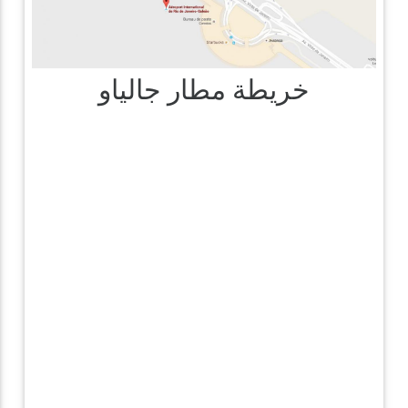
خريطة مطار جالياو